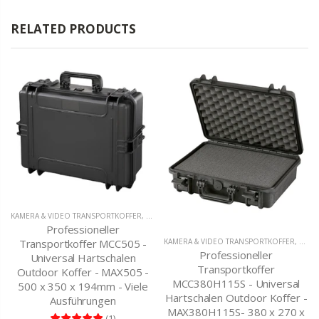
RELATED PRODUCTS
KAMERA & VIDEO TRANSPORTKOFFER
,
MC-CASES UNIVERSAL TRANSPORTKOFFER
Professioneller
Transportkoffer MCC505 -
KAMERA & VIDEO TRANSPORTKOFFER
,
OUTD
Professioneller
Universal Hartschalen
Transportkoffer
Outdoor Koffer - MAX505 -
MCC380H115S - Universal
500 x 350 x 194mm - Viele
Hartschalen Outdoor Koffer -
Ausführungen
MAX380H115S- 380 x 270 x
(
1
)