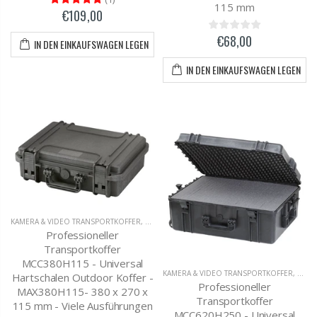
115 mm
€109,00
€68,00
IN DEN EINKAUFSWAGEN LEGEN
IN DEN EINKAUFSWAGEN LEGEN
KAMERA & VIDEO TRANSPORTKOFFER
,
OUTDOOR KOFFER
Professioneller
Transportkoffer
MCC380H115 - Universal
KAMERA & VIDEO TRANSPORTKOFFER
,
OUTD
Hartschalen Outdoor Koffer -
Professioneller
MAX380H115- 380 x 270 x
Transportkoffer
115 mm - Viele Ausführungen
MCC620H250 - Universal