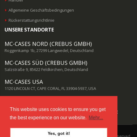
Allgemeine Geschäftsbedingungen
Rückerstattungsrichtlinie
UNSERE STANDORTE
MC-CASES NORD (CREBUS GMBH)
Roggenkamp 1b, 27299 Langwedel, Deutschland
MC-CASES SÜD (CREBUS GMBH)
Salzstraße 9, 85622 Feldkirchen, Deutschland
MC-CASES USA
1120 LINCOLN CT, CAPE CORAL, FL 33904-5937, USA
This website uses cookies to ensure you get
UNSEREN KUNDENSERVICE ERREICHEN SIE HIER:
the best experience on our website.
Mehr...
info@mc-cases.com
oder per Telefon: +49 4232 416 9998
Yes, got it!
©Copyright 2022 by Crebus GmbH. All Rights Reserved.