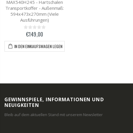
MAX540H245 - Hartschalen
Transportkoffer - Außenmaß:
594x473x270mm (Viele
Ausführungen)
€149,00
IN DEN EINKAUFSWAGEN LEGEN
GEWINNSPIELE, INFORMATIONEN UND
NEUIGKEITEN
Bleib auf dem aktuellen Stand mit unserem Newsletter