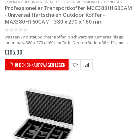
KAMERA & VIDEO TRANSPORTKOFFER
,
KOFFER MIT KAMERA / FOTOEINLAGEN
Professioneller Transportkoffer MCC380H160CAM
- Universal Hartschalen Outdoor Koffer -
MAX380H160CAM - 380 x 270 x 160 mm
wasser- und staubdichter Koffer in schwarz mit Kameraeinlage
Innenmaß: 380 x 270 x 160 mm Tiefe Deckel+Boden: 36 + 124 mm
Aussenmaß: 414 x 345 x 174 mm Gewicht: 2,5...
€105,00
IN DEN EINKAUFSWAGEN LEGEN