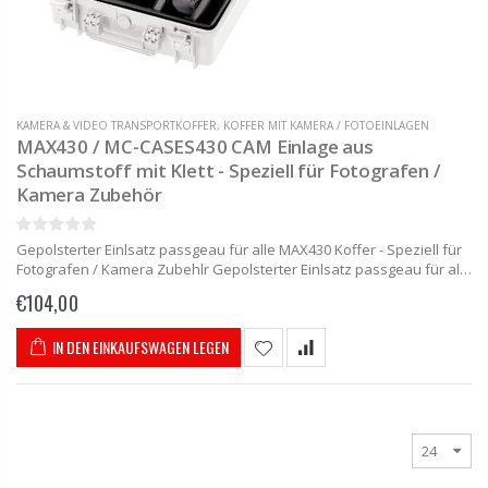
KAMERA & VIDEO TRANSPORTKOFFER
,
KOFFER MIT KAMERA / FOTOEINLAGEN
MAX430 / MC-CASES430 CAM Einlage aus
Schaumstoff mit Klett - Speziell für Fotografen /
Kamera Zubehör
Gepolsterter Einlsatz passgeau für alle MAX430 Koffer - Speziell für
Fotografen / Kamera Zubehlr Gepolsterter Einlsatz passgeau für alle
MAX430 Koffer. Der gepolsterte Einsatz mit einfach anzupassenden
€104,00
und leicht umsetzbaren...
IN DEN EINKAUFSWAGEN LEGEN