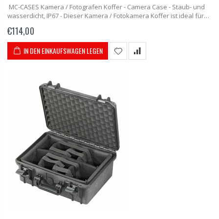
MC-CASES Kamera / Fotografen Koffer - Camera Case - Staub- und
wasserdicht, IP67 - Dieser Kamera / Fotokamera Koffer ist ideal für
alle Fotografen welche sich regelmäßig im Außenbereich aufhalten
€114,00
und-...
IN DEN EINKAUFSWAGEN LEGEN