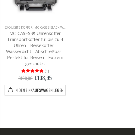
EXQUISITE KOFFER
,
MC-CASES BLACK WEEK SALE PRODUKTE
MC-CASES ® Uhrenkoffer
Transportkoffer für bis zu 4
Uhren - Reisekoffer -
Wasserdicht - Abschließbar -
Perfekt für Reisen - Extrem
geschützt
(
1
)
€108,95
€129,00
IN DEN EINKAUFSWAGEN LEGEN