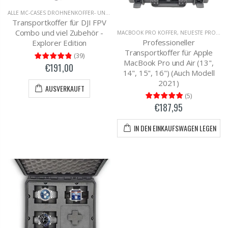
ALLE MC-CASES DROHNENKOFFER- UND RUCKSÄCKE
,
DJI FPV COMBO
Transportkoffer für DJI FPV
Combo und viel Zubehör -
MACBOOK PRO KOFFER
,
NEUESTE PRODUKTE AUF MC-CASES
Professioneller
Explorer Edition
Transportkoffer für Apple
(
39
)
MacBook Pro und Air (13",
€191,00
14", 15", 16") (Auch Modell
2021)
AUSVERKAUFT
(
5
)
€187,95
IN DEN EINKAUFSWAGEN LEGEN